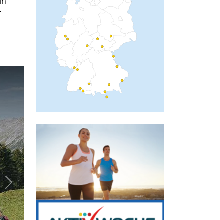
in
r
Next