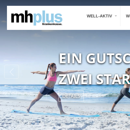
WELL-AKTIV
W
NEU: WERTGUTSCHEINE
EIN GUTS
Previous
ZWEI STA
DETAILS